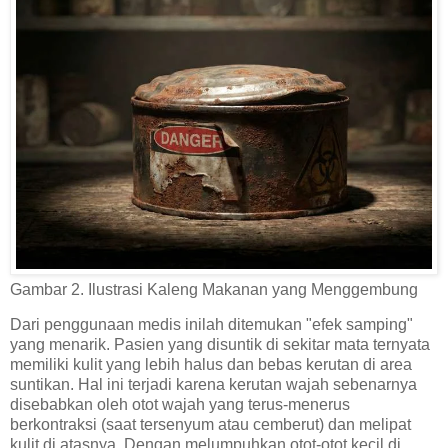
Gambar 2. Ilustrasi Kaleng Makanan yang Menggembung
Dari penggunaan medis inilah ditemukan "efek samping"
yang menarik. Pasien yang disuntik di sekitar mata ternyata
memiliki kulit yang lebih halus dan bebas kerutan di area
suntikan. Hal ini terjadi karena kerutan wajah sebenarnya
disebabkan oleh otot wajah yang terus-menerus
berkontraksi (saat tersenyum atau cemberut) dan melipat
kulit di atasnya. Dengan melumpuhkan otot-otot kecil di