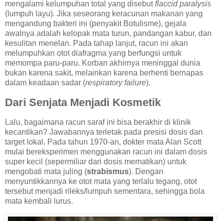
mengalami kelumpuhan total yang disebut
flaccid paralysis
(lumpuh layu). Jika seseorang keracunan makanan yang
mengandung bakteri ini (penyakit Botulisme), gejala
awalnya adalah kelopak mata turun, pandangan kabur, dan
kesulitan menelan. Pada tahap lanjut, racun ini akan
melumpuhkan otot diafragma yang berfungsi untuk
memompa paru-paru. Korban akhirnya meninggal dunia
bukan karena sakit, melainkan karena berhenti bernapas
dalam keadaan sadar (
respiratory failure
).
Dari Senjata Menjadi Kosmetik
Lalu, bagaimana racun saraf ini bisa berakhir di klinik
kecantikan? Jawabannya terletak pada presisi dosis dan
target lokal. Pada tahun 1970-an, dokter mata Alan Scott
mulai bereksperimen menggunakan racun ini dalam dosis
super kecil (sepermiliar dari dosis mematikan) untuk
mengobati mata juling (
strabismus
). Dengan
menyuntikkannya ke otot mata yang terlalu tegang, otot
tersebut menjadi rileks/lumpuh sementara, sehingga bola
mata kembali lurus.