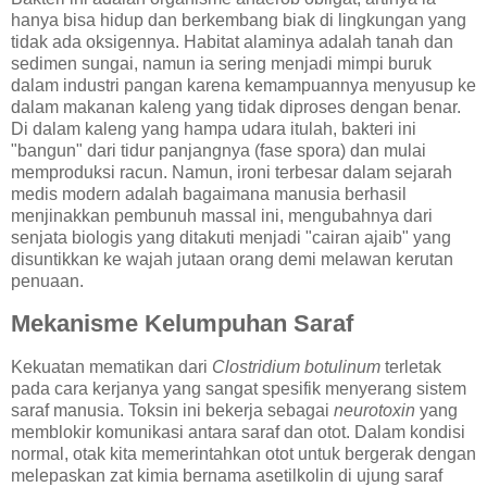
hanya bisa hidup dan berkembang biak di lingkungan yang
tidak ada oksigennya. Habitat alaminya adalah tanah dan
sedimen sungai, namun ia sering menjadi mimpi buruk
dalam industri pangan karena kemampuannya menyusup ke
dalam makanan kaleng yang tidak diproses dengan benar.
Di dalam kaleng yang hampa udara itulah, bakteri ini
"bangun" dari tidur panjangnya (fase spora) dan mulai
memproduksi racun. Namun, ironi terbesar dalam sejarah
medis modern adalah bagaimana manusia berhasil
menjinakkan pembunuh massal ini, mengubahnya dari
senjata biologis yang ditakuti menjadi "cairan ajaib" yang
disuntikkan ke wajah jutaan orang demi melawan kerutan
penuaan.
Mekanisme Kelumpuhan Saraf
Kekuatan mematikan dari
Clostridium botulinum
terletak
pada cara kerjanya yang sangat spesifik menyerang sistem
saraf manusia. Toksin ini bekerja sebagai
neurotoxin
yang
memblokir komunikasi antara saraf dan otot. Dalam kondisi
normal, otak kita memerintahkan otot untuk bergerak dengan
melepaskan zat kimia bernama asetilkolin di ujung saraf