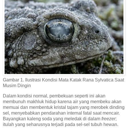
Gambar 1. Ilustrasi Kondisi Mata Katak Rana Sylvatica Saat
Musim Dingin
Dalam kondisi normal, pembekuan seperti ini akan
membunuh makhluk hidup karena air yang membeku akan
memuai dan membentuk kristal tajam yang merobek dinding
sel, menyebabkan pendarahan internal fatal saat mencair.
Bayangkan kaleng soda yang meledak di dalam
freezer
;
itulah yang seharusnya terjadi pada sel-sel tubuh hewan.