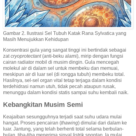
Gambar 2. Ilustrasi Sel Tubuh Katak Rana Sylvatica yang
Masih Menujukkan Kehidupan
Konsentrasi gula yang sangat tinggi ini bertindak sebagai
zat
cryoprotectant
(anti-beku alami), mirip dengan fungsi
cairan radiator mobil di musim dingin. Gula mencegah
molekul air di dalam sel untuk membeku dan memuai,
meskipun air di luar sel (di rongga tubuh) membeku total.
Hasilnya, sel-sel organ vital tetap terjaga dalam kondisi
terdehidrasi namun utuh, tidak pecah ataupun rusak,
menunggu dalam kondisi statis sampai suhu kembali naik.
Kebangkitan Musim Semi
Keajaiban sesungguhnya terjadi saat suhu udara mulai
hangat. Proses pencairan (
thawing
) dimulai dari dalam ke
luar. Jantung, yang telah berhenti total selama berbulan-
bulan, tiba-tiba menerima sinyal listrik spontan. Ia mulai