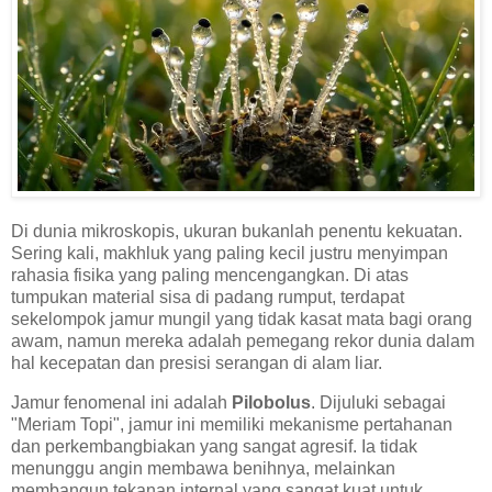
Di dunia mikroskopis, ukuran bukanlah penentu kekuatan.
Sering kali, makhluk yang paling kecil justru menyimpan
rahasia fisika yang paling mencengangkan. Di atas
tumpukan material sisa di padang rumput, terdapat
sekelompok jamur mungil yang tidak kasat mata bagi orang
awam, namun mereka adalah pemegang rekor dunia dalam
hal kecepatan dan presisi serangan di alam liar.
Jamur fenomenal ini adalah
Pilobolus
. Dijuluki sebagai
"Meriam Topi", jamur ini memiliki mekanisme pertahanan
dan perkembangbiakan yang sangat agresif. Ia tidak
menunggu angin membawa benihnya, melainkan
membangun tekanan internal yang sangat kuat untuk