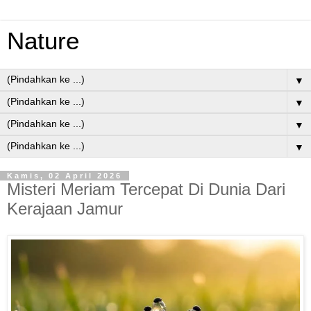
Nature
▼
▼
▼
▼
Kamis, 02 April 2026
Misteri Meriam Tercepat Di Dunia Dari
Kerajaan Jamur