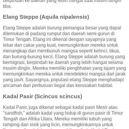
berpindah ke daerah yang lebih hangat saat musim dingin
tiba.
Elang Steppe (Aquila nipalensis)
Elang Steppe adalah burung pemangsa besar yang dapat
ditemukan di padang rumput dan daerah semi-gurun di
Timur Tengah. Elang ini dikenal dengan sayapnya yang
lebar dan cakar yang kuat, memungkinkan mereka untuk
menangkap dan membunuh mangsa seperti kelinci, tikus,
dan burung-burung kecil. Elang Steppe adalah burung yang
bermigrasi, berpindah ke daerah yang lebih hangat selama
musim dingin. Mereka memiliki penglihatan yang tajam yang
memungkinkan mereka untuk mendeteksi mangsa dari jarak
yang jauh. Sayangnya, populasi elang Steppe menghadapi
ancaman dari perburuan ilegal dan kerusakan habitat.
Kadal Pasir (Scincus scincus)
Kadal Pasir, juga dikenal sebagai kadal pasir Mesir atau
"sandfish," adalah kadal yang hidup di gurun pasir di Timur
Tengah dan Afrika Utara. Mereka memiliki tubuh yang
ramping dan sisik yang licin, memungkinkannya untuk