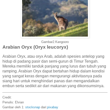
Gambar2.Kangooro
Arabian Oryx (Oryx leucoryx)
Arabian Oryx, atau oryx Arab, adalah spesies antelop yang
hidup di padang pasir dan semi-gurun di Timur Tengah.
Mereka memiliki tanduk panjang yang lurus dan tubuh yang
ramping. Arabian Oryx dapat bertahan hidup dalam kondisi
yang sangat keras dengan mengurangi aktivitasnya pada
siang hari untuk menghindari panas dan mengandalkan
embun serta sedikit air dari makanan yang dikonsumsinya.
Credit:
Penulis: Elvian
Gambar oleh 1:
stocksnap
dari:
pixabay