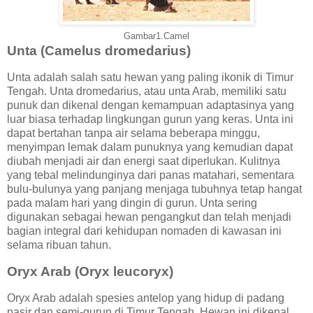
Gambar1.Camel
Unta (Camelus dromedarius)
Unta adalah salah satu hewan yang paling ikonik di Timur
Tengah. Unta dromedarius, atau unta Arab, memiliki satu
punuk dan dikenal dengan kemampuan adaptasinya yang
luar biasa terhadap lingkungan gurun yang keras. Unta ini
dapat bertahan tanpa air selama beberapa minggu,
menyimpan lemak dalam punuknya yang kemudian dapat
diubah menjadi air dan energi saat diperlukan. Kulitnya
yang tebal melindunginya dari panas matahari, sementara
bulu-bulunya yang panjang menjaga tubuhnya tetap hangat
pada malam hari yang dingin di gurun. Unta sering
digunakan sebagai hewan pengangkut dan telah menjadi
bagian integral dari kehidupan nomaden di kawasan ini
selama ribuan tahun.
Oryx Arab (Oryx leucoryx)
Oryx Arab adalah spesies antelop yang hidup di padang
pasir dan semi-gurun di Timur Tengah. Hewan ini dikenal