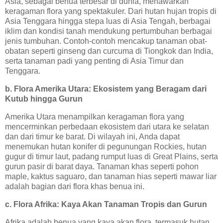
Asia, sebagai benua terbesar di dunia, menawarkan
keragaman flora yang spektakuler. Dari hutan hujan tropis di
Asia Tenggara hingga stepa luas di Asia Tengah, berbagai
iklim dan kondisi tanah mendukung pertumbuhan berbagai
jenis tumbuhan. Contoh-contoh mencakup tanaman obat-
obatan seperti ginseng dan curcuma di Tiongkok dan India,
serta tanaman padi yang penting di Asia Timur dan
Tenggara.
b. Flora Amerika Utara: Ekosistem yang Beragam dari
Kutub hingga Gurun
Amerika Utara menampilkan keragaman flora yang
mencerminkan perbedaan ekosistem dari utara ke selatan
dan dari timur ke barat. Di wilayah ini, Anda dapat
menemukan hutan konifer di pegunungan Rockies, hutan
gugur di timur laut, padang rumput luas di Great Plains, serta
gurun pasir di barat daya. Tanaman khas seperti pohon
maple, kaktus saguaro, dan tanaman hias seperti mawar liar
adalah bagian dari flora khas benua ini.
c. Flora Afrika: Kaya Akan Tanaman Tropis dan Gurun
Afrika adalah benua yang kaya akan flora, termasuk hutan