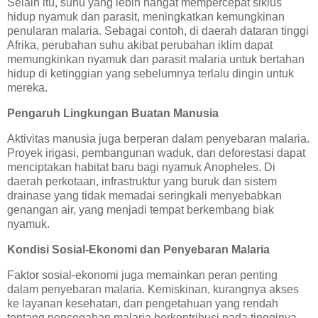
Selain itu, suhu yang lebih hangat mempercepat siklus
hidup nyamuk dan parasit, meningkatkan kemungkinan
penularan malaria. Sebagai contoh, di daerah dataran tinggi
Afrika, perubahan suhu akibat perubahan iklim dapat
memungkinkan nyamuk dan parasit malaria untuk bertahan
hidup di ketinggian yang sebelumnya terlalu dingin untuk
mereka.
Pengaruh Lingkungan Buatan Manusia
Aktivitas manusia juga berperan dalam penyebaran malaria.
Proyek irigasi, pembangunan waduk, dan deforestasi dapat
menciptakan habitat baru bagi nyamuk Anopheles. Di
daerah perkotaan, infrastruktur yang buruk dan sistem
drainase yang tidak memadai seringkali menyebabkan
genangan air, yang menjadi tempat berkembang biak
nyamuk.
Kondisi Sosial-Ekonomi dan Penyebaran Malaria
Faktor sosial-ekonomi juga memainkan peran penting
dalam penyebaran malaria. Kemiskinan, kurangnya akses
ke layanan kesehatan, dan pengetahuan yang rendah
tentang pencegahan malaria berkontribusi pada tingginya